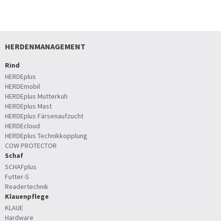
HERDENMANAGEMENT
Rind
HERDEplus
HERDEmobil
HERDEplus Mutterkuh
HERDEplus Mast
HERDEplus Färsenaufzucht
HERDEcloud
HERDEplus Technikkopplung
COW PROTECTOR
Schaf
SCHAFplus
Futter-S
Readertechnik
Klauenpflege
KLAUE
Hardware