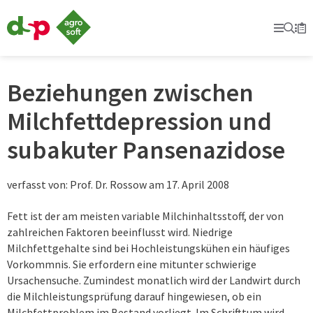
dsp-
Agrosoft
Prima
Suc
Se
Mer
-
Landwirtschaft
mit
System.
Beziehungen zwischen
Milchfettdepression und
subakuter Pansenazidose
verfasst von: Prof. Dr. Rossow am 17. April 2008
Fett ist der am meisten variable Milchinhaltsstoff, der von
zahlreichen Faktoren beeinflusst wird. Niedrige
Milchfettgehalte sind bei Hochleistungskühen ein häufiges
Vorkommnis. Sie erfordern eine mitunter schwierige
Ursachensuche. Zumindest monatlich wird der Landwirt durch
die Milchleistungsprüfung darauf hingewiesen, ob ein
Milchfettproblem im Bestand vorliegt. Im Schrifttum wird