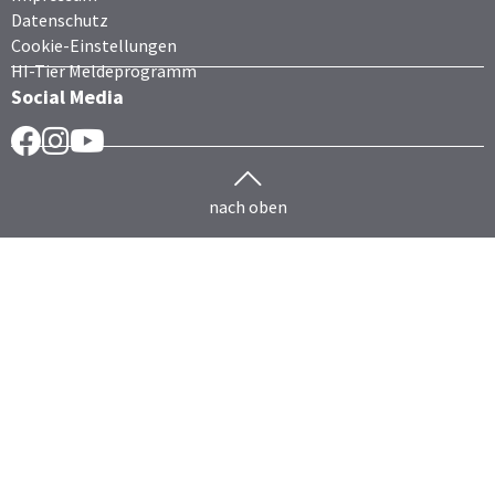
Datenschutz
Cookie-Einstellungen
HI-Tier Meldeprogramm
Social Media
Facebook
Instragram
YouTube
nach oben
Herdenmanagement
Rind
HERDEplus
HERDEmobil
HERDEplus Mutterkuh