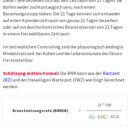
Diese Tiere beziehen sich auf den Zeitraum von 21 Tagen. Sie
dürfen weder zuchtuntauglich sein, noch einen
Besamungsstopp haben. Die 21 Tage können sich entweder
auf einen Kalenderzeitraum von genau 21 Tagen beziehen
oder auf ein durchschnittliches Brunstintervall von 21 Tagen
in einem frei wählbaren Zeitraum.
Im betrieblichen Controlling sind die physiologisch bedingte
Mindestrastzeit bei Kühen und die Lebensmonate bei Färsen
frei einstellbar.
Schätzung mittels Formel
:
Die BNR kann aus der
Rastzeit
(RZ)
und der freiwilligen Wartezeit (FWZ) wie folgt berechnet
werden:
21 * 100
Brunstnutzungsrate (BNREB)
=
RZ
– (
FWZ
– 21/2)