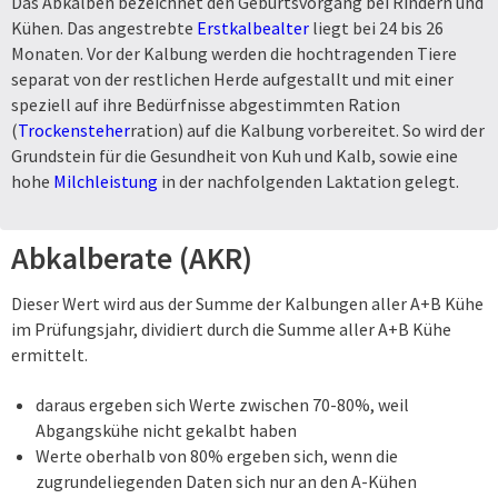
Das Abkalben bezeichnet den Geburtsvorgang bei Rindern und
Kühen. Das angestrebte
Erstkalbealter
liegt bei 24 bis 26
Monaten. Vor der Kalbung werden die hochtragenden Tiere
separat von der restlichen Herde aufgestallt und mit einer
speziell auf ihre Bedürfnisse abgestimmten Ration
(
Trockensteher
ration) auf die Kalbung vorbereitet. So wird der
Grundstein für die Gesundheit von Kuh und Kalb, sowie eine
hohe
Milchleistung
in der nachfolgenden Laktation gelegt.
Abkalberate (AKR)
Dieser Wert wird aus der Summe der Kalbungen aller A+B Kühe
im Prüfungsjahr, dividiert durch die Summe aller A+B Kühe
ermittelt.
daraus ergeben sich Werte zwischen 70-80%, weil
Abgangskühe nicht gekalbt haben
Werte oberhalb von 80% ergeben sich, wenn die
zugrundeliegenden Daten sich nur an den A-Kühen