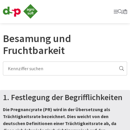
dsp-
Agrosoft
Prima
Suc
Se
Mer
-
Landwirtschaft
mit
System.
Besamung und
Fruchtbarkeit
1. Festlegung der Begrifflichkeiten
Die Pregnancyrate (PR) wird in der Übersetzung als
Trächtigkeitsrate bezeichnet. Dies weicht von den
deutschen Definitionen einer Trächtigkeitsrate ab, da