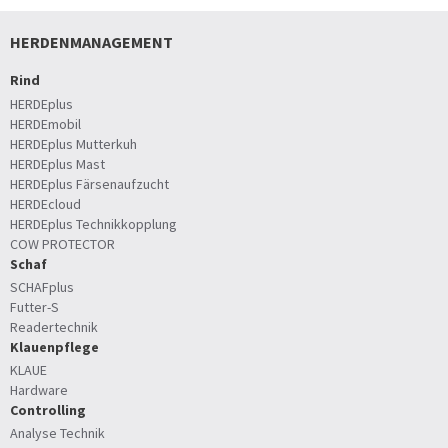
HERDENMANAGEMENT
Rind
HERDEplus
HERDEmobil
HERDEplus Mutterkuh
HERDEplus Mast
HERDEplus Färsenaufzucht
HERDEcloud
HERDEplus Technikkopplung
COW PROTECTOR
Schaf
SCHAFplus
Futter-S
Readertechnik
Klauenpflege
KLAUE
Hardware
Controlling
Analyse Technik