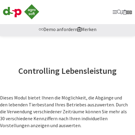
dsp-
Agrosoft
Primary
Suche
Secon
Merkl
-
Landwirtschaft
mit
Demo anfordern
Merken
System.
Controlling Lebensleistung
Dieses Modul bietet Ihnen die Möglichkeit, die Abgänge und
den lebenden Tierbestand Ihres Betriebes auszuwerten. Durch
die Verwendung verschiedener Zeiträume können Sie mehr als
30 verschiedene Kennziffern nach Ihren individuellen
Vorstellungen anzeigen und auswerten.