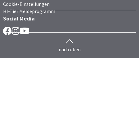
Cookie-Einstellungen
HI-Tier Meldeprogramm
Social Media
Facebook
Instragram
YouTube
nach oben
Herdenmanagement
Rind
HERDEplus
HERDEmobil
HERDEplus Mutterkuh
HERDEplus Mast