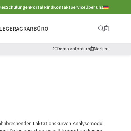
les
Schulungen
Portal Rind
Kontakt
Service
Über uns
LEGER
AGRARBÜRO
Suche
Merkliste
Demo anfordern
Merken
m bahnbrechenden Laktationskurven-Analysemodul
l seiner Daten ausschöpfen will, kommt an diesem