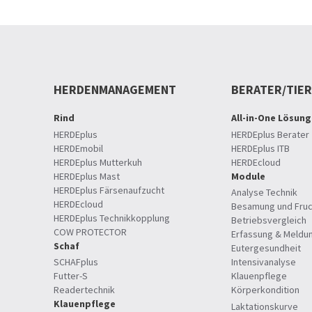
HERDENMANAGEMENT
BERATER/TIE
Rind
All-in-One Lösung
HERDEplus
HERDEplus Berater
HERDEmobil
HERDEplus ITB
HERDEplus Mutterkuh
HERDEcloud
HERDEplus Mast
Module
HERDEplus Färsenaufzucht
Analyse Technik
HERDEcloud
Besamung und Fruc
HERDEplus Technikkopplung
Betriebsvergleich
COW PROTECTOR
Erfassung & Meldu
Schaf
Eutergesundheit
SCHAFplus
Intensivanalyse
Futter-S
Klauenpflege
Readertechnik
Körperkondition
Klauenpflege
Laktationskurve