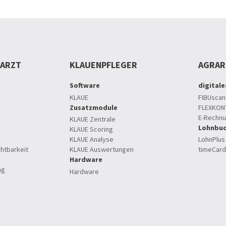
RARZT
KLAUENPFLEGER
AGRA
Software
digital
KLAUE
FIBUscan
Zusatzmodule
FLEXKON
E-Rechn
KLAUE Zentrale
Lohnbuc
KLAUE Scoring
KLAUE Analyse
LohnPlus
htbarkeit
KLAUE Auswertungen
timeCard
Hardware
ng
Hardware