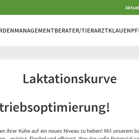
Aktuel
RDENMANAGEMENT
BERATER/TIERARZT
KLAUENPF
Laktationskurve
etriebsoptimierung!
aten ihrer Kühe auf ein neues Niveau zu heben! Mit unsere
on – präzise, flexibel und effizient. Wer das volle Potenzia