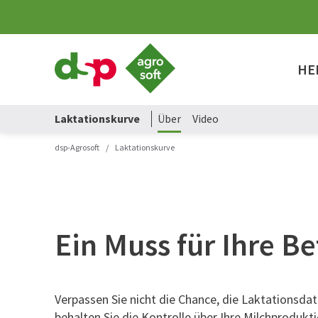
dsp-
Agrosoft
HE
-
Landwirtschaft
mit
System.
Laktationskurve
Über
Video
dsp-Agrosoft
/
Laktationskurve
Ein Muss für Ihre B
Verpassen Sie nicht die Chance, die Laktationsd
behalten Sie die Kontrolle über Ihre Milchprodukti