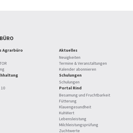
RBÜRO
es Agrarbüro
Aktuelles
Neuigkeiten
TOR
Termine & Veranstaltungen
ung
Kalender abonnieren
hhaltung
Schulungen
Schulungen
 10
Portal Rind
Besamung und Fruchtbarkeit
Fütterung
Klauengesundheit
KuhWert
Lebensleistung
Milchleistungsprüfung
Zuchtwerte