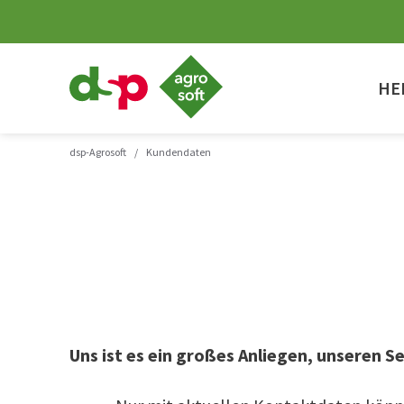
dsp-
Agrosoft
HE
-
Landwirtschaft
mit
System.
dsp-Agrosoft
/
Kundendaten
Uns ist es ein großes Anliegen, unseren S