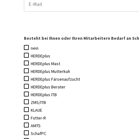
Besteht bei Ihnen oder Ihren Mitarbeitern Bedarf an S
nein
HERDEplus
HERDEplus Mast
HERDEplus Mutterkuh
HERDEplus Färsenaufzucht
HERDEplus Berater
HERDEplus ITB
ZMS/ITB
KLAUE
Futter-R
AMTS
SchafPC