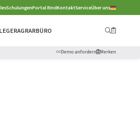
les
Schulungen
Portal Rind
Kontakt
Service
Über uns
LEGER
AGRARBÜRO
Suche
Merkliste
Demo anfordern
Merken