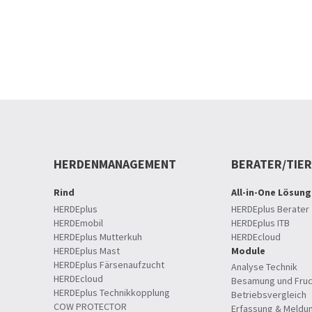
HERDENMANAGEMENT
BERATER/TIE
Rind
All-in-One Lösung
HERDEplus
HERDEplus Berater
HERDEmobil
HERDEplus ITB
HERDEplus Mutterkuh
HERDEcloud
HERDEplus Mast
Module
HERDEplus Färsenaufzucht
Analyse Technik
HERDEcloud
Besamung und Fruc
HERDEplus Technikkopplung
Betriebsvergleich
COW PROTECTOR
Erfassung & Meldu