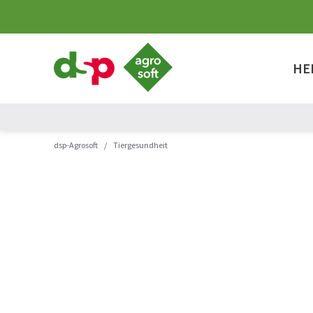
dsp-
Agrosoft
HE
-
Landwirtschaft
mit
System.
dsp-Agrosoft
/
Tiergesundheit