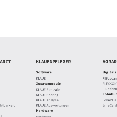
RARZT
KLAUENPFLEGER
AGRA
Software
digital
KLAUE
FIBUscan
Zusatzmodule
FLEXKON
E-Rechn
KLAUE Zentrale
Lohnbuc
KLAUE Scoring
KLAUE Analyse
LohnPlus
htbarkeit
KLAUE Auswertungen
timeCard
Hardware
ng
Hardware