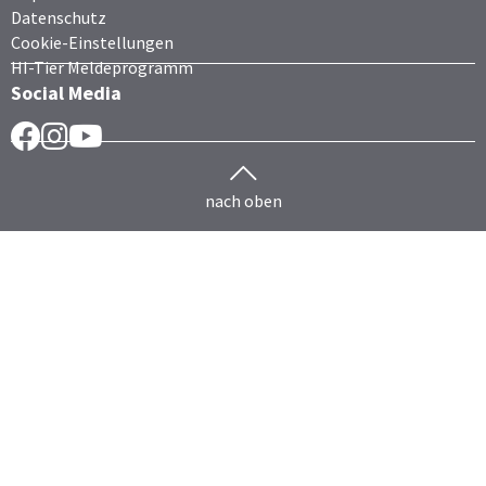
Datenschutz
Cookie-Einstellungen
HI-Tier Meldeprogramm
Social Media
Facebook
Instragram
YouTube
nach oben
Herdenmanagement
Rind
HERDEplus
HERDEmobil
HERDEplus Mutterkuh