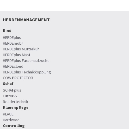
HERDENMANAGEMENT
Rind
HERDEplus
HERDEmobil
HERDEplus Mutterkuh
HERDEplus Mast
HERDEplus Färsenaufzucht
HERDEcloud
HERDEplus Technikkopplung
COW PROTECTOR
Schaf
SCHAFplus
Futter-S
Readertechnik
Klauenpflege
KLAUE
Hardware
Controlling