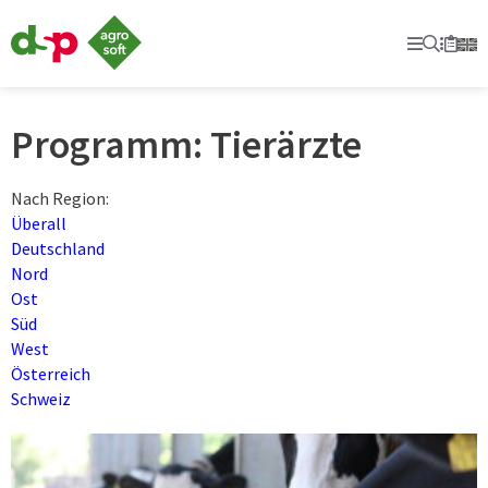
dsp-
Agrosoft
Primary
Suche
Secon
Merkl
-
Landwirtschaft
mit
System.
Programm:
Tierärzte
Nach Region:
Überall
Deutschland
Nord
Ost
Süd
West
Österreich
Schweiz