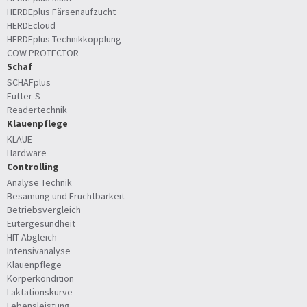
HERDEplus Färsenaufzucht
HERDEcloud
HERDEplus Technikkopplung
COW PROTECTOR
Schaf
SCHAFplus
Futter-S
Readertechnik
Klauenpflege
KLAUE
Hardware
Controlling
Analyse Technik
Besamung und Fruchtbarkeit
Betriebsvergleich
Eutergesundheit
HIT-Abgleich
Intensivanalyse
Klauenpflege
Körperkondition
Laktationskurve
Lebensleistung