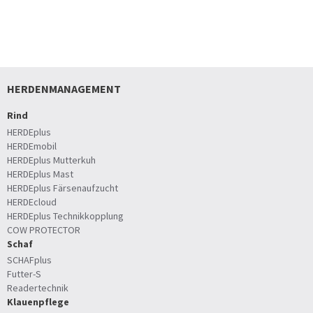
HERDENMANAGEMENT
Rind
HERDEplus
HERDEmobil
HERDEplus Mutterkuh
HERDEplus Mast
HERDEplus Färsenaufzucht
HERDEcloud
HERDEplus Technikkopplung
COW PROTECTOR
Schaf
SCHAFplus
Futter-S
Readertechnik
Klauenpflege