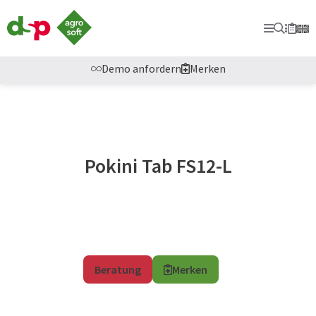
dsp-
Agrosoft
Primary
Suche
Secon
Merkl
-
Landwirtschaft
mit
Demo anfordern
Merken
System.
Pokini Tab FS12-L
Beratung
Merken