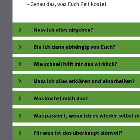
• Genau das, was Euch Zeit kostet
Muss ich alles abgeben?
Bin ich dann abhängig von Euch?
Wie schnell hilft mir das wirklich?
Muss ich alles erklären und einarbeiten?
Was kostet mich das?
Was passiert, wenn ich es wieder selbst m
Für wen ist das überhaupt sinnvoll?