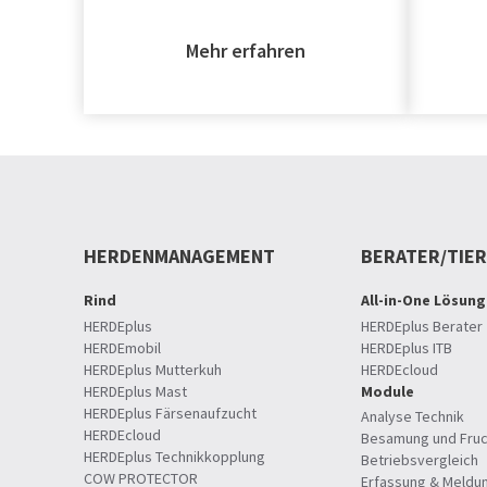
Mehr erfahren
HERDENMANAGEMENT
BERATER/TIE
Rind
All-in-One Lösung
HERDEplus
HERDEplus Berater
HERDEmobil
HERDEplus ITB
HERDEplus Mutterkuh
HERDEcloud
HERDEplus Mast
Module
HERDEplus Färsenaufzucht
Analyse Technik
HERDEcloud
Besamung und Fruc
HERDEplus Technikkopplung
Betriebsvergleich
COW PROTECTOR
Erfassung & Meldu