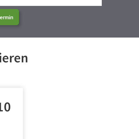
ermin
ieren
10