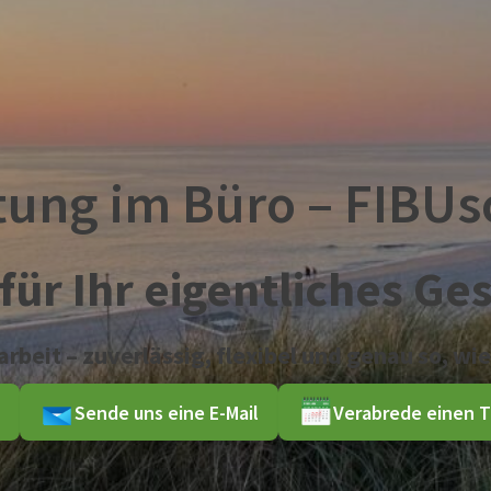
tung im Büro – FIBUs
für Ihr eigentliches Ge
rbeit – zuverlässig, flexibel und genau so, wi
Sende uns eine E-Mail
Verabrede einen T