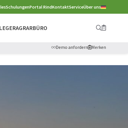
les
Schulungen
Portal Rind
Kontakt
Service
Über uns
LEGER
AGRARBÜRO
Suche
Merkliste
Demo anfordern
Merken