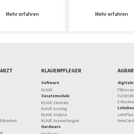
Mehr erfahren
Mehr erfahren
RARZT
KLAUENPFLEGER
AGRA
Software
digital
KLAUE
FIBUscan
Zusatzmodule
FLEXKON
E-Rechn
KLAUE Zentrale
Lohnbuc
KLAUE Scoring
KLAUE Analyse
LohnPlus
htbarkeit
KLAUE Auswertungen
timeCard
Hardware
ng
Hardware