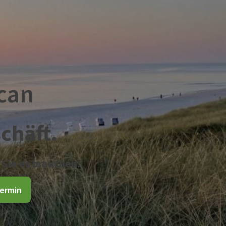
can
schäft.
e Sie es brauchen.
ermin