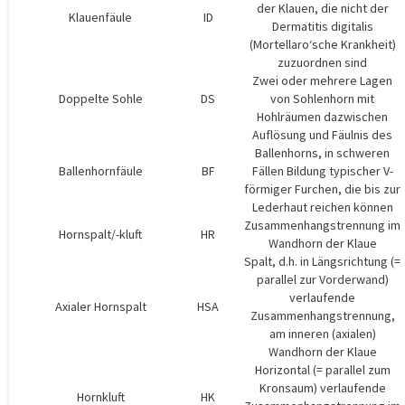
der Klauen, die nicht der
Klauenfäule
ID
Dermatitis digitalis
(Mortellaro‘sche Krankheit)
zuzuordnen sind
Zwei oder mehrere Lagen
Doppelte Sohle
DS
von Sohlenhorn mit
Hohlräumen dazwischen
Auflösung und Fäulnis des
Ballenhorns, in schweren
Ballenhornfäule
BF
Fällen Bildung typischer V-
förmiger Furchen, die bis zur
Lederhaut reichen können
Zusammenhangstrennung im
Hornspalt/-kluft
HR
Wandhorn der Klaue
Spalt, d.h. in Längsrichtung (=
parallel zur Vorderwand)
verlaufende
Axialer Hornspalt
HSA
Zusammenhangstrennung,
am inneren (axialen)
Wandhorn der Klaue
Horizontal (= parallel zum
Kronsaum) verlaufende
Hornkluft
HK