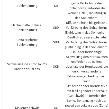
gelbe Verfärbung des
Sohlenblutung
SB
Sohlenhorns und/oder der
weißen Linie (Einblutung in
das Sohlenhorn)
Diffuse hellrote bis gelbliche
Flächenhafte (diffuse)
SBD
Verfärbung des Sohlenhorns
Sohlenblutung
(Einblutung in das Sohlenhorn)
Deutlich abgegrenzte rote
Umschriebene
SBU
Verfärbung des Sohlenhorns
Sohlenblutung
(Einblutung in das Sohlenhorn)
Ein- oder beidseitige
Schwellung des Kronsaumes
und/oder des Ballens
Schwellung des Kronsaums
SKB
oberhalb der Hornkapsel, die
und/ oder Ballens
durch verschiedene
Erkrankungen bedingt sein
kann
Umschriebener Horndefekt
mit freiliegender Lederhaut
(Geschwür) im Bereich der
Sohle, Benennung nach der
jeweiligen Lokalisation (Zone)
Klauengeschwür
KG