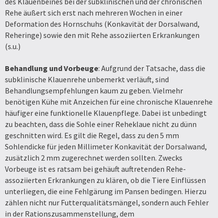
des Klauenbeines bei der subklinischen und der chronischen
Rehe äußert sich erst nach mehreren Wochen in einer
Deformation des Hornschuhs (Konkavität der Dorsalwand,
Reheringe) sowie den mit Rehe assoziierten Erkrankungen
(s.u.)
Behandlung und Vorbeuge
: Aufgrund der Tatsache, dass die
subklinische Klauenrehe unbemerkt verläuft, sind
Behandlungsempfehlungen kaum zu geben. Vielmehr
benötigen Kühe mit Anzeichen für eine chronische Klauenrehe
häufiger eine funktionelle Klauenpflege. Dabei ist unbedingt
zu beachten, dass die Sohle einer Reheklaue nicht zu dünn
geschnitten wird. Es gilt die Regel, dass zu den 5 mm
Sohlendicke für jeden Millimeter Konkavität der Dorsalwand,
zusätzlich 2 mm zugerechnet werden sollten. Zwecks
Vorbeuge ist es ratsam bei gehäuft auftretenden Rehe-
assoziierten Erkrankungen zu klären, ob die Tiere Einflüssen
unterliegen, die eine Fehlgärung im Pansen bedingen. Hierzu
zählen nicht nur Futterqualitätsmängel, sondern auch Fehler
in der Rationszusammenstellung, dem