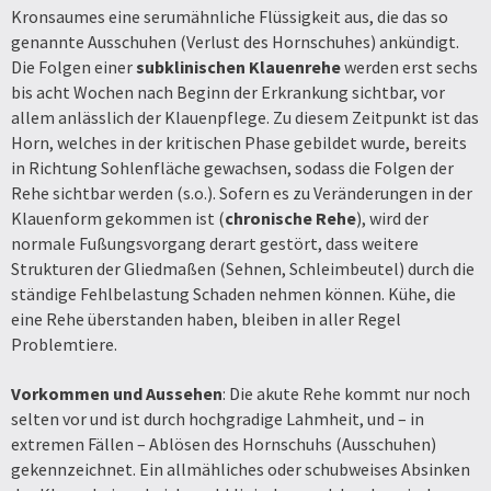
Kronsaumes eine serumähnliche Flüssigkeit aus, die das so
genannte Ausschuhen (Verlust des Hornschuhes) ankündigt.
Die Folgen einer
subklinischen Klauenrehe
werden erst sechs
bis acht Wochen nach Beginn der Erkrankung sichtbar, vor
allem anlässlich der Klauenpflege. Zu diesem Zeitpunkt ist das
Horn, welches in der kritischen Phase gebildet wurde, bereits
in Richtung Sohlenfläche gewachsen, sodass die Folgen der
Rehe sichtbar werden (s.o.). Sofern es zu Veränderungen in der
Klauenform gekommen ist (
chronische Rehe
), wird der
normale Fußungsvorgang derart gestört, dass weitere
Strukturen der Gliedmaßen (Sehnen, Schleimbeutel) durch die
ständige Fehlbelastung Schaden nehmen können. Kühe, die
eine Rehe überstanden haben, bleiben in aller Regel
Problemtiere.
Vorkommen und Aussehen
: Die akute Rehe kommt nur noch
selten vor und ist durch hochgradige Lahmheit, und – in
extremen Fällen – Ablösen des Hornschuhs (Ausschuhen)
gekennzeichnet. Ein allmähliches oder schubweises Absinken