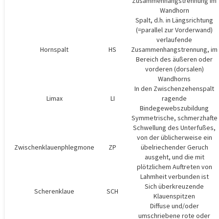
Zusammenhangstrennung im
Wandhorn
Spalt, d.h. in Längsrichtung
(=parallel zur Vorderwand)
verlaufende
Hornspalt
HS
Zusammenhangstrennung, im
Bereich des äußeren oder
vorderen (dorsalen)
Wandhorns
In den Zwischenzehenspalt
Limax
LI
ragende
Bindegewebszubildung
Symmetrische, schmerzhafte
Schwellung des Unterfußes,
von der üblicherweise ein
Zwischenklauenphlegmone
ZP
übelriechender Geruch
ausgeht, und die mit
plötzlichem Auftreten von
Lahmheit verbunden ist
Sich überkreuzende
Scherenklaue
SCH
Klauenspitzen
Diffuse und/oder
umschriebene rote oder