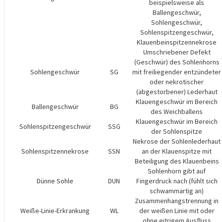
beispielsweise als
Ballengeschwür,
Sohlengeschwür,
Sohlenspitzengeschwür,
Klauenbeinspitzennekrose
Umschriebener Defekt
(Geschwür) des Sohlenhorns
Sohlengeschwür
SG
mit freiliegender entzündeter
oder nekrotischer
(abgestorbener) Lederhaut
Klauengeschwür im Bereich
Ballengeschwür
BG
des Weichballens
Klauengeschwür im Bereich
Sohlenspitzengeschwür
SSG
der Sohlenspitze
Nekrose der Sohlenlederhaut
Sohlenspitzennekrose
SSN
an der Klauenspitze mit
Beteiligung des Klauenbeins
Sohlenhorn gibt auf
Dünne Sohle
DUN
Fingerdruck nach (fühlt sich
schwammartig an)
Zusammenhangstrennung in
Weiße-Linie-Erkrankung
WL
der weißen Linie mit oder
ohne eitrigem Ausfluss