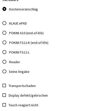
Kostenvoranschlag
KLAUE ePAD
POKINI A10 (end-of-life)
POKINI FS12-K (end-of-life)
POKINI FS12-L
Reader
keine Angabe
Transportschaden
Display defekt/gebrochen
Touch reagiert nicht