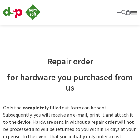
dsp
Agrosoft
Primary
Searc
Sec
Bookm
-
Agriculture
with
system.
Repair order
for hardware you purchased from
us
Only the
completely
filled out form can be sent.
Subsequently, you will receive an e-mail, print it and attach it
to the device. Hardware sent in without a repair order will not
be processed and will be returned to you within 14 days at your
expense. In the event that you initially only order a cost