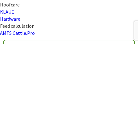
Hoofcare
KLAUE
Hardware
Feed calculation
AMTS.Cattle.Pro
Dealer
News
News
Contact
Contact
Service
Remote maintenance
Repair order
Dealer portal
About us