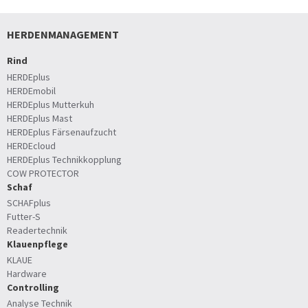
HERDENMANAGEMENT
Rind
HERDEplus
HERDEmobil
HERDEplus Mutterkuh
HERDEplus Mast
HERDEplus Färsenaufzucht
HERDEcloud
HERDEplus Technikkopplung
COW PROTECTOR
Schaf
SCHAFplus
Futter-S
Readertechnik
Klauenpflege
KLAUE
Hardware
Controlling
Analyse Technik