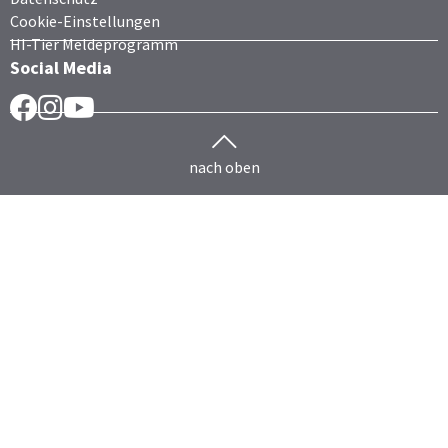
Cookie-Einstellungen
HI-Tier Meldeprogramm
Social Media
Facebook
Instragram
YouTube
nach oben
Herdenmanagement
Rind
HERDEplus
HERDEmobil
HERDEplus Mutterkuh
HERDEplus Mast