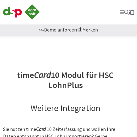
dsp-
Agrosoft
Prima
Suc
Se
Mer
-
Landwirtschaft
mit
Demo anfordern
Merken
System.
time
Card
10 Modul für HSC
LohnPlus
Weitere Integration
Sie nutzen time
Card
10 Zeiterfassung und wollen Ihre
Daten entspannt in HSC Lohn importieren? Gerne!