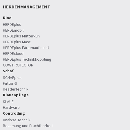
HERDENMANAGEMENT
Rind
HERDEplus
HERDEmobil
HERDEplus Mutterkuh
HERDEplus Mast
HERDEplus Färsenaufzucht
HERDEcloud
HERDEplus Technikkopplung
COW PROTECTOR
Schaf
SCHAFplus
Futter-S
Readertechnik
Klauenpflege
KLAUE
Hardware
Controlling
Analyse Technik
Besamung und Fruchtbarkeit