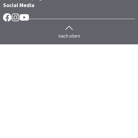
Social Media
Facebook
Instragram
YouTube
nach oben
Herdenmanagement
Rind
HERDEplus
HERDEmobil
HERDEplus Mutterkuh
HERDEplus Mast
HERDEplus Färsenaufzucht
HERDEcloud