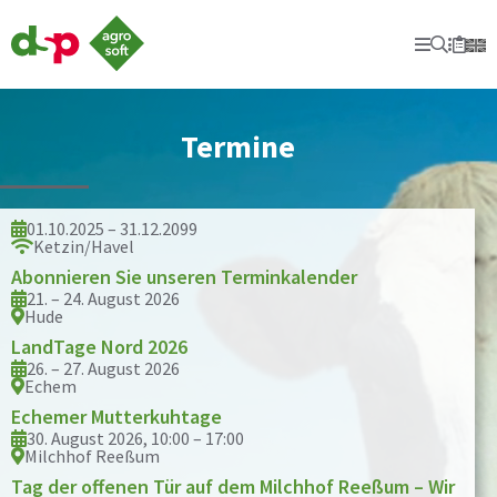
dsp-
Agrosoft
Primary
Suche
Secon
Merkl
-
Landwirtschaft
mit
System.
Termine
01.10.2025 – 31.12.2099
Ketzin/Havel
Abonnieren Sie unseren Terminkalender
21. – 24. August 2026
Hude
LandTage Nord 2026
26. – 27. August 2026
Echem
Echemer Mutterkuhtage
30. August 2026, 10:00 – 17:00
Milchhof Reeßum
Tag der offenen Tür auf dem Milchhof Reeßum – Wir