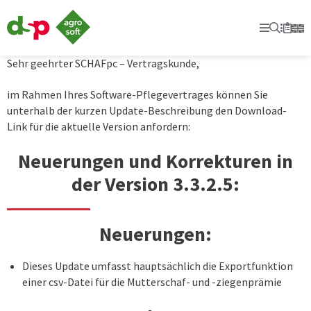
dsp-
Agrosoft
Primary
Suche
Secon
Merkl
-
Landwirtschaft
mit
Sehr geehrter SCHAFpc – Vertragskunde,
System.
im Rahmen Ihres Software-Pflegevertrages können Sie
unterhalb der kurzen Update-Beschreibung den Download-
Link für die aktuelle Version anfordern:
Neuerungen und Korrekturen in
der Version 3.3.2.5:
Neuerungen:
Dieses Update umfasst hauptsächlich die Exportfunktion
einer csv-Datei für die Mutterschaf- und -ziegenprämie