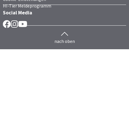
HI-Tier Meldeprogramm
Social Media
Facebook
Instragram
YouTube
nach oben
Herdenmanagement
Rind
HERDEplus
HERDEmobil
HERDEplus Mutterkuh
HERDEplus Mast
HERDEplus Färsenaufzucht