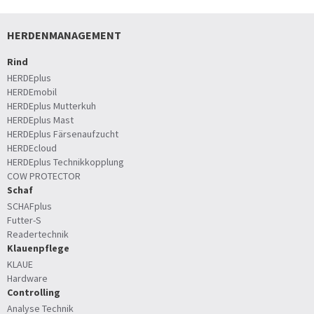
HERDENMANAGEMENT
Rind
HERDEplus
HERDEmobil
HERDEplus Mutterkuh
HERDEplus Mast
HERDEplus Färsenaufzucht
HERDEcloud
HERDEplus Technikkopplung
COW PROTECTOR
Schaf
SCHAFplus
Futter-S
Readertechnik
Klauenpflege
KLAUE
Hardware
Controlling
Analyse Technik