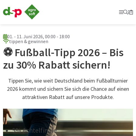
dsp-
Agrosoft
Prima
Suc
Se
Mer
-
Landwirtschaft
mit
System.
01. - 11. Juni 2026, 00:00 - 18:00
tippen & gewinnen
⚽ Fußball-Tipp 2026 – Bis
zu 30% Rabatt sichern!
Tippen Sie, wie weit Deutschland beim Fußballturnier
2026 kommt und sichern Sie sich die Chance auf einen
attraktiven Rabatt auf unsere Produkte.
5% Achtelfinale