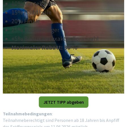
10% Viertelfinale
15% Halbfinale
20% Finale
25% Turniersieger
+5% Bonus bei exakter Toranzahl
Maximaler Rabatt: 30 %
JETZT TIPP abgeben
Teilnahmebedingungen
:
Teilnahmeberechtigt sind Personen ab 18 Jahren bis Anpfiff
des Eröffnungsspiels am 11.06.2026 möglich.