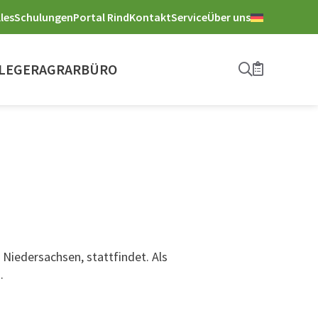
les
Schulungen
Portal Rind
Kontakt
Service
Über uns
LEGER
AGRARBÜRO
Suche
Merkliste
 Niedersachsen, stattfindet. Als
.