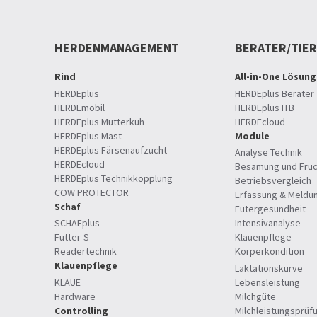
HERDENMANAGEMENT
BERATER/TIE
Rind
All-in-One Lösung
HERDEplus
HERDEplus Berater
HERDEmobil
HERDEplus ITB
HERDEplus Mutterkuh
HERDEcloud
HERDEplus Mast
Module
HERDEplus Färsenaufzucht
Analyse Technik
HERDEcloud
Besamung und Fruc
HERDEplus Technikkopplung
Betriebsvergleich
COW PROTECTOR
Erfassung & Meldu
Schaf
Eutergesundheit
SCHAFplus
Intensivanalyse
Futter-S
Klauenpflege
Readertechnik
Körperkondition
Klauenpflege
Laktationskurve
KLAUE
Lebensleistung
Hardware
Milchgüte
Controlling
Milchleistungsprüf