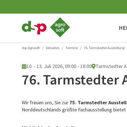
dsp-
Agrosoft
HE
-
Landwirtschaft
mit
System.
dsp-Agrosoft
/
Aktuelles
/
Termine
/
76. Tarmstedter Ausstellung
10. - 13. Juli 2026, 09:00 - 18:00
Tarmstedter A
76. Tarmstedter 
Wir freuen uns, Sie zur
75. Tarmstedter Ausstel
Norddeutschlands größte Fachausstellung bietet s