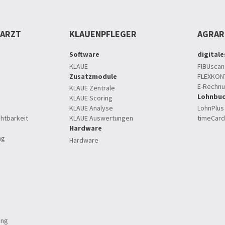
RARZT
KLAUENPFLEGER
AGRA
Software
digital
KLAUE
FIBUscan
Zusatzmodule
FLEXKON
E-Rechn
KLAUE Zentrale
Lohnbuc
KLAUE Scoring
KLAUE Analyse
LohnPlus
htbarkeit
KLAUE Auswertungen
timeCard
Hardware
ng
Hardware
ung