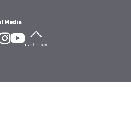
al Media
Facebook
Instragram
YouTube
nach oben