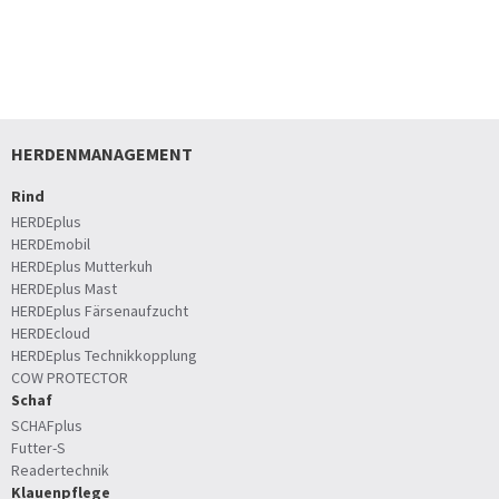
HERDENMANAGEMENT
Rind
HERDEplus
HERDEmobil
HERDEplus Mutterkuh
HERDEplus Mast
HERDEplus Färsenaufzucht
HERDEcloud
HERDEplus Technikkopplung
COW PROTECTOR
Schaf
SCHAFplus
Futter-S
Readertechnik
Klauenpflege