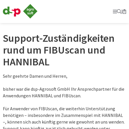
dsp-
Agrosoft
Prima
Suc
Se
Mer
-
Landwirtschaft
mit
System.
Support-Zuständigkeiten
rund um FIBUscan und
HANNIBAL
Sehr geehrte Damen und Herren,
bisher war die dsp-Agrosoft GmbH Ihr Ansprechpartner für die
Anwendungen HANNIBAL und FIBUscan.
Für Anwender von FIBUscan, die weiterhin Unterstützung
benötigen – insbesondere im Zusammenspiel mit HANNIBAL
–, können sich auch künftig gerne wie gewohnt an uns wenden.
Support kann künftig zusätzlich gebucht werden unter