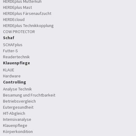
HERDEplus Mutterkuh
HERDEplus Mast
HERDEplus Färsenaufzucht
HERDEcloud
HERDEplus Technikkopplung
COW PROTECTOR
Schaf
SCHAFplus
Futter-S
Readertechnik
Klauenpflege
KLAUE
Hardware
Controlling
Analyse Technik
Besamung und Fruchtbarkeit
Betriebsvergleich
Eutergesundheit
HIT-Abgleich
Intensivanalyse
Klauenpflege
Körperkondition