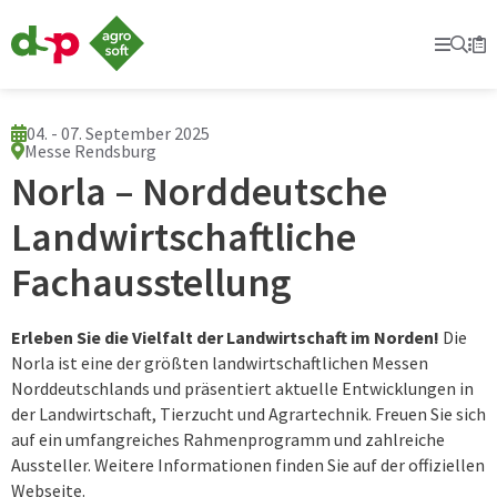
dsp-
Agrosoft
Prima
Suc
Se
Mer
-
Landwirtschaft
mit
System.
04. - 07. September 2025
Messe Rendsburg
Norla – Norddeutsche
Landwirtschaftliche
Fachausstellung
Erleben Sie die Vielfalt der Landwirtschaft im Norden!
Die
Norla ist eine der größten landwirtschaftlichen Messen
Norddeutschlands und präsentiert aktuelle Entwicklungen in
der Landwirtschaft, Tierzucht und Agrartechnik. Freuen Sie sich
auf ein umfangreiches Rahmenprogramm und zahlreiche
Aussteller. Weitere Informationen finden Sie auf der offiziellen
Webseite.