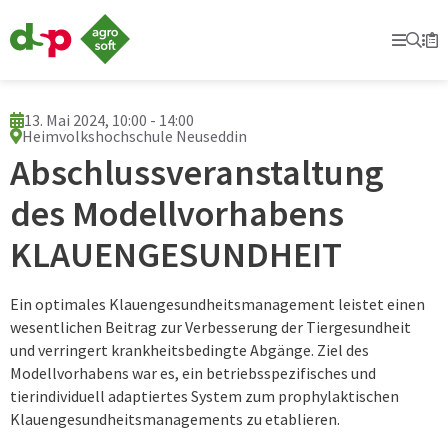
dsp-
Agrosoft
Prima
Suc
Se
Mer
-
Landwirtschaft
mit
System.
13. Mai 2024, 10:00 - 14:00
Heimvolkshochschule Neuseddin
Abschlussveranstaltung
des Modellvorhabens
KLAUENGESUNDHEIT
Ein optimales Klauengesundheitsmanagement leistet einen
wesentlichen Beitrag zur Verbesserung der Tiergesundheit
und verringert krankheitsbedingte Abgänge. Ziel des
Modellvorhabens war es, ein betriebsspezifisches und
tierindividuell adaptiertes System zum prophylaktischen
Klauengesundheitsmanagements zu etablieren.