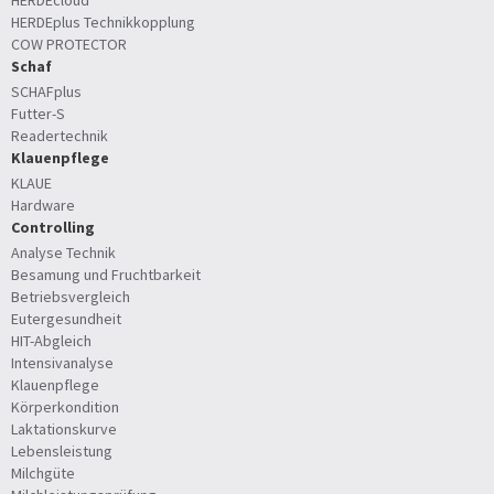
HERDEplus Technikkopplung
COW PROTECTOR
Schaf
SCHAFplus
Futter-S
Readertechnik
Klauenpflege
KLAUE
Hardware
Controlling
Analyse Technik
Besamung und Fruchtbarkeit
Betriebsvergleich
Eutergesundheit
HIT-Abgleich
Intensivanalyse
Klauenpflege
Körperkondition
Laktationskurve
Lebensleistung
Milchgüte