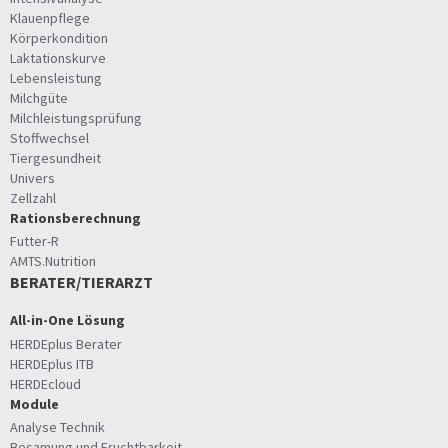
Klauenpflege
Körperkondition
Laktationskurve
Lebensleistung
Milchgüte
Milchleistungsprüfung
Stoffwechsel
Tiergesundheit
Univers
Zellzahl
Rationsberechnung
Futter-R
AMTS.Nutrition
BERATER/TIERARZT
All-in-One Lösung
HERDEplus Berater
HERDEplus ITB
HERDEcloud
Module
Analyse Technik
Besamung und Fruchtbarkeit