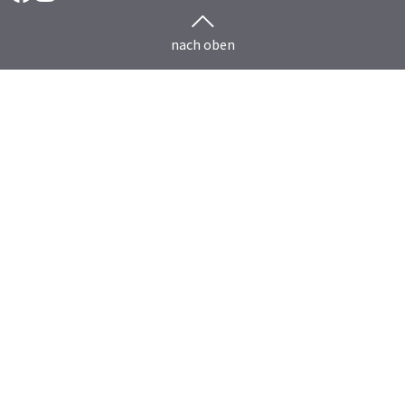
nach oben
Herdenmanagement
Rind
HERDEplus
HERDEmobil
HERDEplus Mutterkuh
HERDEplus Mast
HERDEplus Färsenaufzucht
HERDEcloud
HERDEplus Technikkopplung
COW PROTECTOR
Schaf