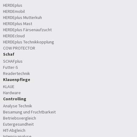
HERDEplus
HERDEmobil
HERDEplus Mutterkuh
HERDEplus Mast
HERDEplus Färsenaufzucht
HERDEcloud
HERDEplus Technikkopplung
COW PROTECTOR
Schaf
SCHAFplus
Futter-S
Readertechnik
Klauenpflege
KLAUE
Hardware
Controlling
Analyse Technik
Besamung und Fruchtbarkeit
Betriebsvergleich
Eutergesundheit
HIT-Abgleich
Intensivanalyse