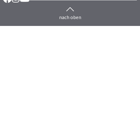
nach oben
Herdenmanagement
Rind
HERDEplus
HERDEmobil
HERDEplus Mutterkuh
HERDEplus Mast
HERDEplus Färsenaufzucht
HERDEcloud
HERDEplus Technikkopplung
COW PROTECTOR