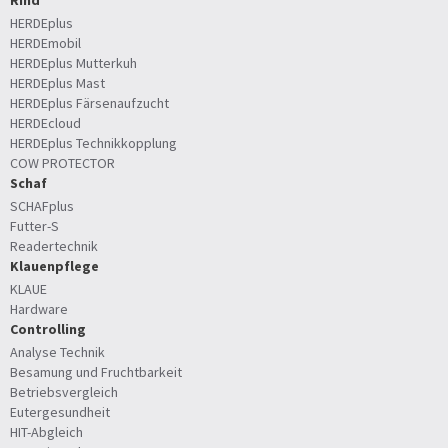
HERDEplus
HERDEmobil
HERDEplus Mutterkuh
HERDEplus Mast
HERDEplus Färsenaufzucht
HERDEcloud
HERDEplus Technikkopplung
COW PROTECTOR
Schaf
SCHAFplus
Futter-S
Readertechnik
Klauenpflege
KLAUE
Hardware
Controlling
Analyse Technik
Besamung und Fruchtbarkeit
Betriebsvergleich
Eutergesundheit
HIT-Abgleich