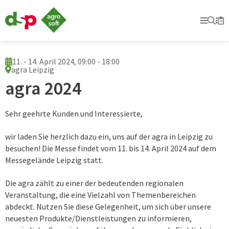
dsp-
Agrosoft
Prima
Suc
Se
Mer
-
Landwirtschaft
mit
System.
11. - 14. April 2024, 09:00 - 18:00
agra Leipzig
agra 2024
Sehr geehrte Kunden und Interessierte,
wir laden Sie herzlich dazu ein, uns auf der agra in Leipzig zu
besuchen! Die Messe findet vom 11. bis 14. April 2024 auf dem
Messegelände Leipzig statt.
Die agra zählt zu einer der bedeutenden regionalen
Veranstaltung, die eine Vielzahl von Themenbereichen
abdeckt. Nutzen Sie diese Gelegenheit, um sich über unsere
neuesten Produkte/Dienstleistungen zu informieren,