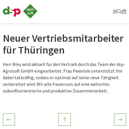
dsp-
Agrosoft
Prima
Suc
Se
Mer
-
Landwirtschaft
mit
System.
Neuer Vertriebsmitarbeiter
für Thüringen
Herr Bley wird aktuell für den Vertrieb durch das Team der dsp-
Agrosoft GmbH eingearbeitet. Frau Pawolski unterstützt Ihn
dabei tatkräftig, sodass er optimal auf seine neue Tätigkeit
vorbereitet wird. Wir alle freuen uns auf eine weiterhin
zukunftsorientierte und produktive Zusammenarbeit.