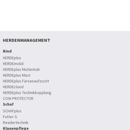
HERDENMANAGEMENT
Rind
HERDEplus
HERDEmobil
HERDEplus Mutterkuh
HERDEplus Mast
HERDEplus Färsenaufzucht
HERDEcloud
HERDEplus Technikkopplung
COW PROTECTOR
Schaf
SCHAFplus
Futter-S
Readertechnik
Klauenpflege