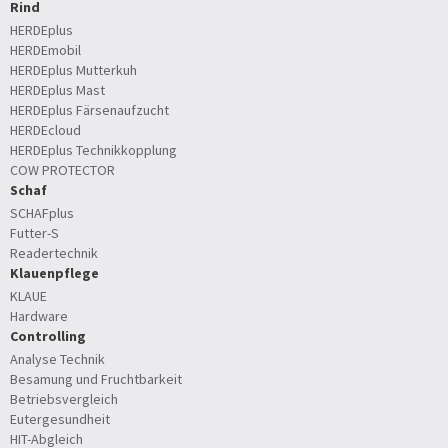
Rind
HERDEplus
HERDEmobil
HERDEplus Mutterkuh
HERDEplus Mast
HERDEplus Färsenaufzucht
HERDEcloud
HERDEplus Technikkopplung
COW PROTECTOR
Schaf
SCHAFplus
Futter-S
Readertechnik
Klauenpflege
KLAUE
Hardware
Controlling
Analyse Technik
Besamung und Fruchtbarkeit
Betriebsvergleich
Eutergesundheit
HIT-Abgleich