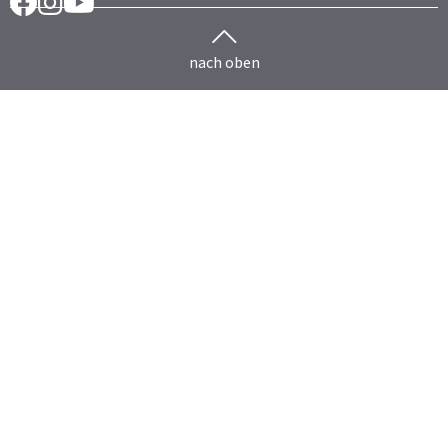
Facebook
Instragram
YouTube
nach oben
Herdenmanagement
Rind
HERDEplus
HERDEmobil
HERDEplus Mutterkuh
HERDEplus Mast
HERDEplus Färsenaufzucht
HERDEcloud
HERDEplus Technikkopplung
COW PROTECTOR